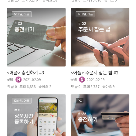
<어플> 충전하기 #3
<어플> 주문서 잡는 법 #2
꽃비
2021.02.09
꽃비
2021.02.09
댓글 0
조회 6,888
좋아요 2
댓글 0
조회 9,737
좋아요 9