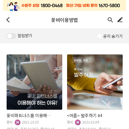
꽃비이용방법
알림받기
공지 숨기기
꽃비파트너스를 이용해야 하는 이유!!!
<어플> 발주하기 #4
꽃비
2021.10.25
꽃비
2021.02.09
댓글 25
조회 32,767
좋아요 18
댓글 0
조회 15,016
좋아요 5