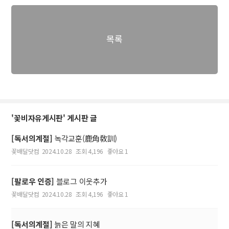
목록
'꽃비자유게시판' 게시판 글
[독서의계절]
녹각교훈(鹿角敎訓)
꽃배달닷컴
2024.10.28
조회 4,196
좋아요 1
[팔로우 인증]
블로그 이웃추가
꽃배달닷컴
2024.10.28
조회 4,196
좋아요 1
[독서의계절]
늙은 말의 지혜